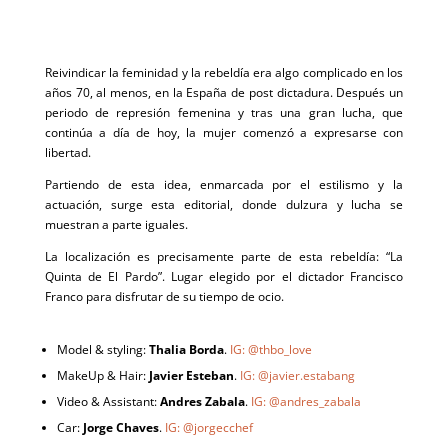
Reivindicar la feminidad y la rebeldía era algo complicado en los
años 70, al menos, en la España de post dictadura. Después un
periodo de represión femenina y tras una gran lucha, que
continúa a día de hoy, la mujer comenzó a expresarse con
libertad.
Partiendo de esta idea, enmarcada por el estilismo y la
actuación, surge esta editorial, donde dulzura y lucha se
muestran a parte iguales.
La localización es precisamente parte de esta rebeldía: “La
Quinta de El Pardo”. Lugar elegido por el dictador Francisco
Franco para disfrutar de su tiempo de ocio.
Model & styling:
Thalia Borda
.
IG:
@thbo_love
MakeUp & Hair:
Javier Esteban
.
IG:
@javier.estabang
Video & Assistant:
Andres Zabala
.
IG:
@andres_zabala
Car:
Jorge Chaves
.
IG:
@jorgecchef