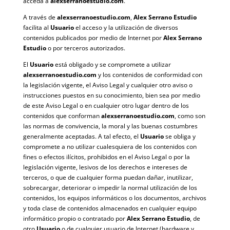
acceda a
alexserranoestudio.com
.
A través de
alexserranoestudio.com
,
Alex Serrano Estudio
facilita al
Usuario
el acceso y la utilización de diversos
contenidos publicados por medio de Internet por
Alex Serrano
Estudio
o por terceros autorizados.
El
Usuario
está obligado y se compromete a utilizar
alexserranoestudio.com
y los contenidos de conformidad con
la legislación vigente, el Aviso Legal y cualquier otro aviso o
instrucciones puestos en su conocimiento, bien sea por medio
de este Aviso Legal o en cualquier otro lugar dentro de los
contenidos que conforman
alexserranoestudio.com
, como son
las normas de convivencia, la moral y las buenas costumbres
generalmente aceptadas. A tal efecto, el
Usuario
se obliga y
compromete a no utilizar cualesquiera de los contenidos con
fines o efectos ilícitos, prohibidos en el Aviso Legal o por la
legislación vigente, lesivos de los derechos e intereses de
terceros, o que de cualquier forma puedan dañar, inutilizar,
sobrecargar, deteriorar o impedir la normal utilización de los
contenidos, los equipos informáticos o los documentos, archivos
y toda clase de contenidos almacenados en cualquier equipo
informático propio o contratado por
Alex Serrano Estudio
, de
otro
Usuario
o de cualquier usuario de Internet (hardware y