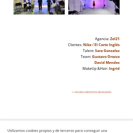
Agencia:
Zel21
Clientes:
Nike
/
El Corte Inglés
Talent:
Sara Gonzalez
Team:
Gustavo Orozco
David Mendez
MakeUp &Hair:
Ingrid
<< VOLVER A PROYECTOS DESTACADOS
© 2023 Alex Serrano Estudio – Todos los derechos reservados
Utilizamos cookies propias y de terceros para conseguir una