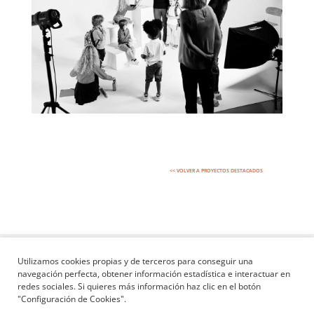
<< VOLVER A PROYECTOS DESTACADOS
© 2023 Alex Serrano Estudio – Todos los derechos reservados
Utilizamos cookies propias y de terceros para conseguir una
Web creada con
♥
por
ELLA
navegación perfecta, obtener información estadística e interactuar en
redes sociales. Si quieres más información haz clic en el botón
estudio@alexserranoestudio.com
"Configuración de Cookies".
+34 91 112 96 78
/
+34 654 19 17 00